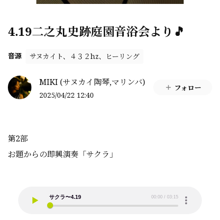
4.19二之丸史跡庭園音浴会より🎵
サヌカイト、４３２hz、ヒーリング
音源
MIKI (サヌカイ陶琴,マリンバ)
フォロー
2025/04/22 12:40
第2部
お題からの即興演奏「サクラ」